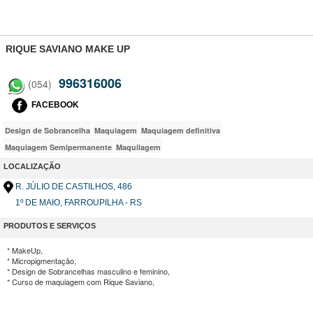
RIQUE SAVIANO MAKE UP
996316006
(054)
FACEBOOK
Design de Sobrancelha
Maquiagem
Maquiagem definitiva
Maquiagem Semipermanente
Maquilagem
LOCALIZAÇÃO
R. JÚLIO DE CASTILHOS
, 486
1º DE MAIO, FARROUPILHA - RS
PRODUTOS E SERVIÇOS
* MakeUp,
* Micropigmentação,
* Design de Sobrancelhas masculino e feminino,
* Curso de maquiagem com Rique Saviano,