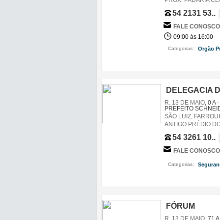
PROX. PADARIA C
54 2131 53..
FALE CONOSCO
09:00 às 16:00
Categorias:
Orgão P
DELEGACIA DE
R. 13 DE MAIO
, 0 A
PREFEITO SCHNEI
SÃO LUIZ, FARROUP
ANTIGO PRÉDIO D
54 3261 10..
FALE CONOSCO
Categorias:
Seguran
FÓRUM
R. 13 DE MAIO
, 71 A