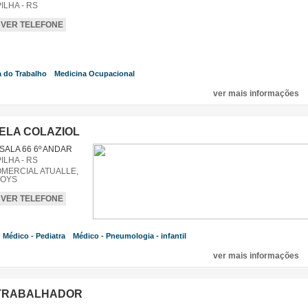
LHA - RS
VER TELEFONE
a do Trabalho
Medicina Ocupacional
,
,
ver mais informações
IELA COLAZIOL
 SALA 66 6º ANDAR
LHA - RS
MERCIAL ATUALLE,
TOYS
VER TELEFONE
Médico - Pediatra
Médico - Pneumologia - infantil
,
,
ver mais informações
TRABALHADOR