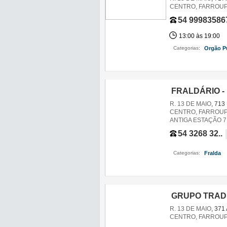
CENTRO, FARROUPI
54 99983586
13:00 às 19:00
Categorias:
Orgão P
FRALDÁRIO -
R. 13 DE MAIO
, 713
CENTRO, FARROUPI
ANTIGA ESTAÇÃO 7
54 3268 32..
Categorias:
Fralda
,
GRUPO TRAD
R. 13 DE MAIO
, 371
CENTRO, FARROUPI