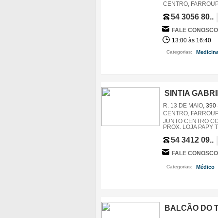
CENTRO, FARROUPI
54 3056 80..
FALE CONOSCO
13:00 às 16:40
Categorias:
Medicin
SINTIA GABR
R. 13 DE MAIO
, 390
CENTRO, FARROUPI
JUNTO CENTRO CO
PROX. LOJA PAPY 
54 3412 09..
FALE CONOSCO
Categorias:
Médico
,
BALCÃO DO 