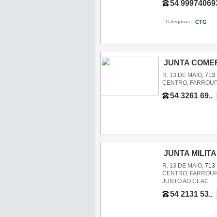
54 99974069
Categorias:
CTG
,
JUNTA COME
R. 13 DE MAIO
, 713
CENTRO, FARROUPI
54 3261 69..
JUNTA MILIT
R. 13 DE MAIO
, 713
CENTRO, FARROUPI
JUNTO AO CEAC
54 2131 53..