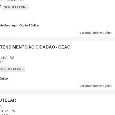
AL E CIDADANIA
0
VER TELEFONE
 de Emprego
Orgão Público
,
,
ver mais informações
TENDIMENTO AO CIDADÃO - CEAC
LHA - RS
13
VER TELEFONE
úblico
,
ver mais informações
UTELAR
 A
ILHA - RS