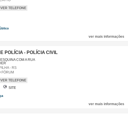
ECATTO
VER TELEFONE
úblico
,
ver mais informações
 POLÍCIA - POLÍCIA CIVIL
 - ESQUINA COM A RUA
DER
ILHA - RS
O FÓRUM
VER TELEFONE
SITE
ça
,
ver mais informações