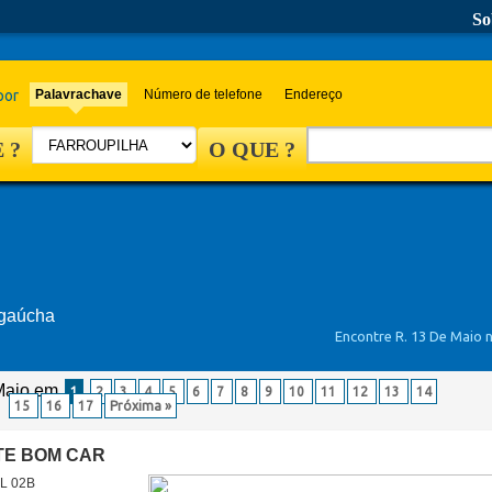
So
por
Palavrachave
Número de telefone
Endereço
 ?
O QUE ?
 gaúcha
Encontre R. 13 De Maio 
 Maio em
1
2
3
4
5
6
7
8
9
10
11
12
13
14
15
16
17
Próxima »
E BOM CAR
SL 02B