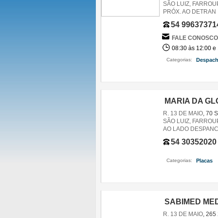
SÃO LUIZ, FARROUP
PRÓX. AO DETRAN
54 99637371
FALE CONOSCO
08:30 às 12:00 e
Categorias:
Despach
MARIA DA GL
R. 13 DE MAIO
, 70 
SÃO LUIZ, FARROUP
AO LADO DESPAN
54 30352020
Categorias:
Placas
,
SABIMED ME
R. 13 DE MAIO
, 26