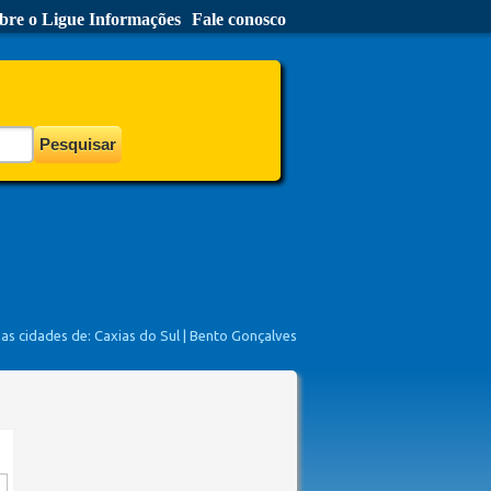
bre o Ligue Informações
Fale conosco
nas cidades de:
Caxias do Sul
|
Bento Gonçalves