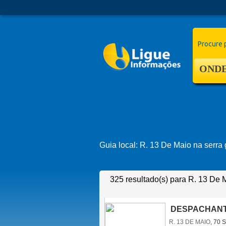
Procure 
ONDE
Guia local:
R. 13 De Maio na serra
325 resultado(s) para R. 13 De
DESPACHANT
R. 13 DE MAIO
, 70 