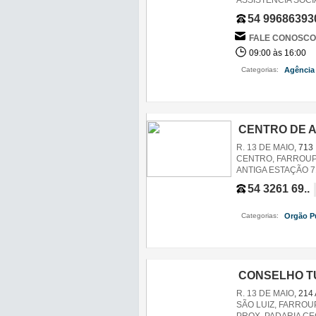
ASSISTÊNCIA SOCI
54 99686393
FALE CONOSCO
09:00 às 16:00
Categorias:
Agência
CENTRO DE A
R. 13 DE MAIO
, 713
CENTRO, FARROUPI
ANTIGA ESTAÇÃO 7
54 3261 69..
Categorias:
Orgão P
CONSELHO T
R. 13 DE MAIO
, 214
SÃO LUIZ, FARROUP